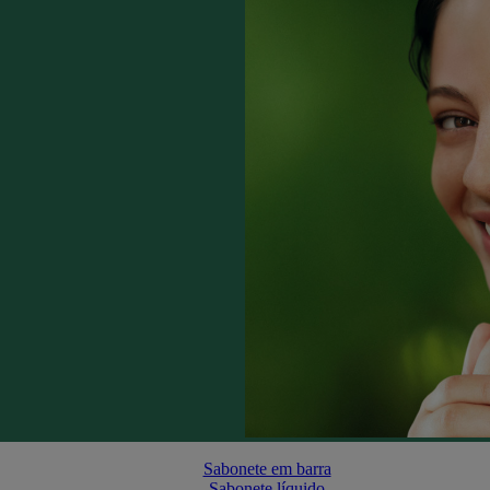
Sabonete em barra
Sabonete líquido